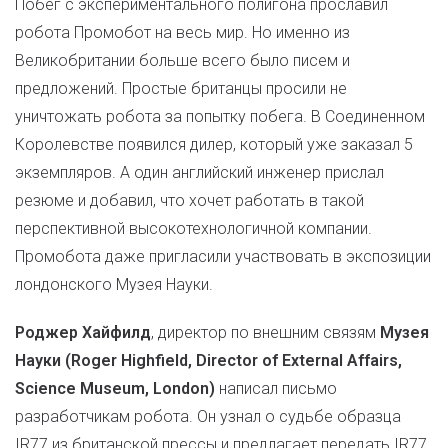
Побег с экспериментального полигона прославил
робота Промобот на весь мир. Но именно из
Великобритании больше всего было писем и
предложений. Простые британцы просили не
уничтожать робота за попытку побега. В Соединенном
Королевстве появился дилер, который уже заказал 5
экземпляров. А один английский инженер прислал
резюме и добавил, что хочет работать в такой
перспективной высокотехнологичной компании.
Промобота даже пригласили участвовать в экспозиции
лондонского Музея Науки.
Роджер Хайфилд
, директор по внешним связям
Музея
Науки (Roger Highfield, Director of External Affairs,
Science Museum, London)
написал письмо
разработчикам робота. Он узнал о судьбе образца
IR77 из британской прессы и предлагает передать IR77