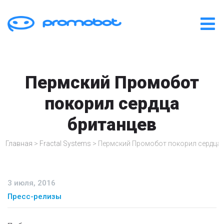
Пермский Промобот
покорил сердца
британцев
Главная
>
Fractal Systems
>
Пермский Промобот покорил сердца 
3 июля, 2016
Пресс-релизы