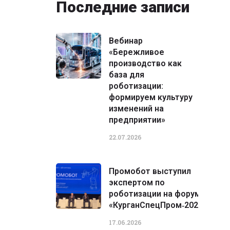
Последние записи
Вебинар
«Бережливое
производство как
база для
роботизации:
формируем культуру
изменений на
предприятии»
22.07.2026
Промобот выступил
экспертом по
роботизации на форуме
«КурганСпецПром‑2026»
17.06.2026