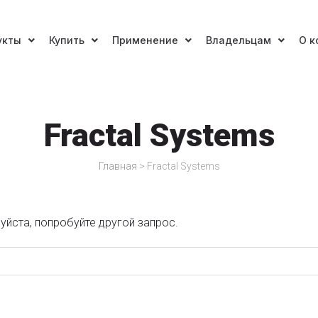
укты
Купить
Применение
Владельцам
О к
Fractal Systems
Главная
>
Fractal Systems
луйста, попробуйте другой запрос.