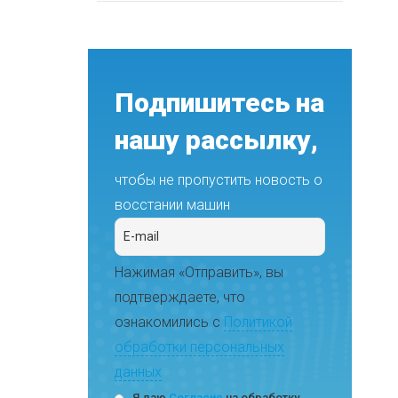
Подпишитесь на
нашу рассылку,
чтобы не пропустить новость о
восстании машин
Нажимая «Отправить», вы
подтверждаете, что
ознакомились с
Политикой
обработки персональных
данных
Я даю
Согласие
на обработку