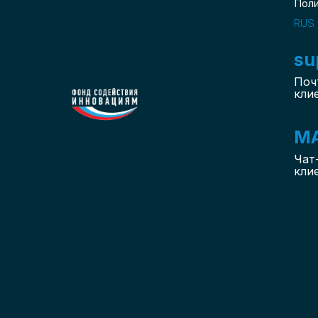
Пол
RUS
su
Поч
кли
M
Чат
кли