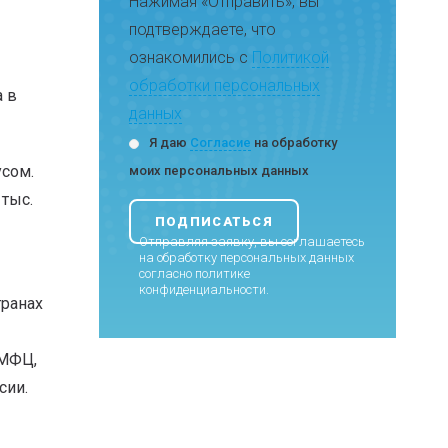
Нажимая «Отправить», вы
подтверждаете, что
ознакомились с
Политикой
обработки персональных
а в
данных
Я даю
Согласие
на обработку
усом.
моих персональных данных
тыс.
Отправляя заявку, вы соглашаетесь
на обработку персональных данных
согласно
политике
конфиденциальности
.
транах
 МФЦ,
сии.