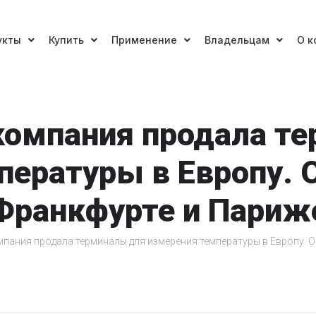
укты
Купить
Применение
Владельцам
О к
компания продала т
пературы в Европу. О
Франкфурте и Париж
пания продала терминалы для измерения температуры в Европу. О