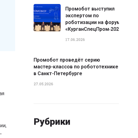
Промобот выступил
экспертом по
роботизации на форуме
«КурганСпецПром‑2026»
17.06.2026
Промобот проведёт серию
мастер-классов по робототехнике
в Санкт-Петербурге
27.05.2026
ая
Рубрики
ии,
—