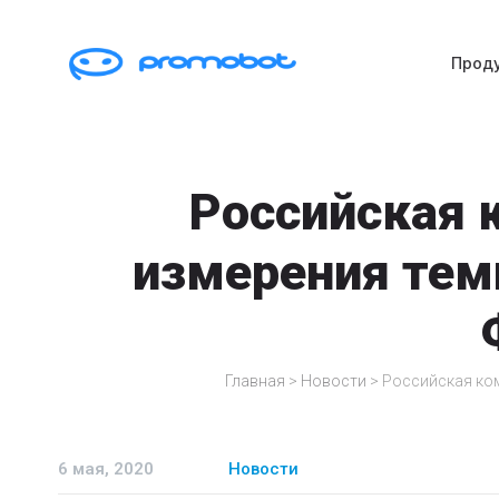
Прод
Российская 
измерения тем
Главная
>
Новости
>
Российская ком
6 мая, 2020
Новости