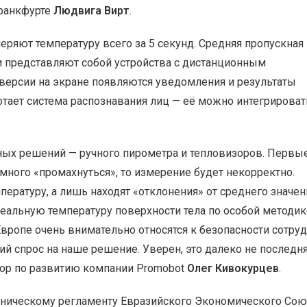
Франкфурте
Людвига Вирт
.
еряют температуру всего за 5 секунд. Средняя пропускная
ни представляют собой устройства с дистанционным
версии на экране появляются уведомления и результаты
тает система распознавания лиц — её можно интегрироват
ных решений — ручного пирометра и тепловизоров. Первы
емного «промахнуться», то измерение будет некорректно.
ратуру, а лишь находят «отклонения» от среднего значен
альную температуру поверхности тела по особой методик
 Европе очень внимательно относятся к безопасности сотру
й спрос на наше решение. Уверен, это далеко не последн
тор по развитию компании Promobot
Олег Кивокурцев
.
ническому регламенту Евразийского Экономического Сою