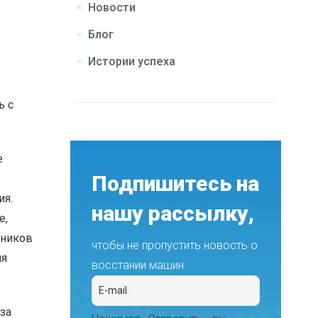
Новости
Блог
Истории успеха
ь с
е
Подпишитесь на
ия.
нашу рассылку,
е,
дников
чтобы не пропустить новость о
яя
восстании машин
за