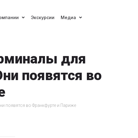
омпании
Экскурсии
Медиа
ерминалы для
ни появятся во
е
ни появятся во Франкфурте и Париже