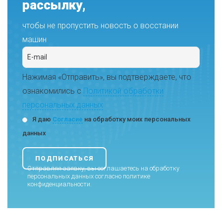
рассылку,
чтобы не пропустить новость о восстании
машин
Нажимая «Отправить», вы подтверждаете, что
ознакомились с
Политикой обработки
персональных данных
Я даю
Согласие
на обработку моих персональных
данных
Отправляя заявку, вы соглашаетесь на обработку
персональных данных согласно
политике
конфиденциальности
.