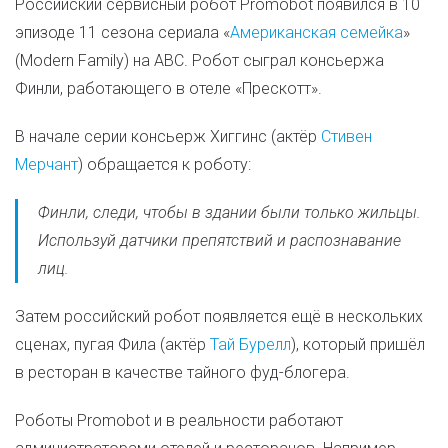
Российский сервисный робот Promobot появился в 10
эпизоде 11 сезона сериала «
Американская семейка
»
(Modern Family) на ABC. Робот сыграл консьержа
Финли, работающего в отеле «Прескотт».
В начале серии консьерж Хиггинс (актёр
Стивен
Мерчант
) обращается к роботу:
Финли, следи, чтобы в здании были только жильцы.
Используй датчики препятствий и распознавание
лиц.
Затем российский робот появляется ещё в нескольких
сценах, пугая Фила (актёр
Тай Бурелл
), который пришёл
в ресторан в качестве тайного фуд-блогера.
Роботы Promobot и в реальности работают