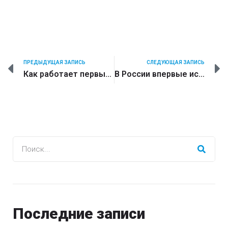
ПРЕДЫДУЩАЯ ЗАПИСЬ
СЛЕДУЮЩАЯ ЗАПИСЬ
Как работает первый в России робот-администратор отеля
В России впервые исследовали взаимодействие людей и роботов в полевых условиях. Неожиданные результаты
Последние записи