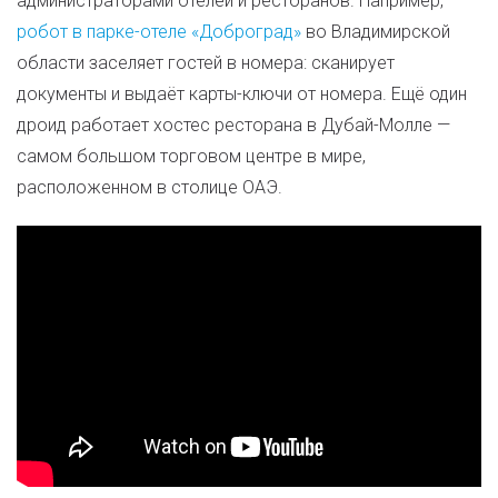
администраторами отелей и ресторанов. Например,
робот в парке-отеле «Доброград»
во Владимирской
области заселяет гостей в номера: сканирует
документы и выдаёт карты-ключи от номера. Ещё один
дроид работает хостес ресторана в Дубай-Молле —
самом большом торговом центре в мире,
расположенном в столице ОАЭ.