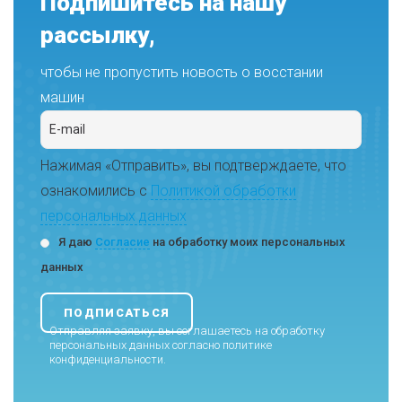
Подпишитесь на нашу
рассылку,
чтобы не пропустить новость о восстании
машин
Нажимая «Отправить», вы подтверждаете, что
ознакомились с
Политикой обработки
персональных данных
Я даю
Согласие
на обработку моих персональных
данных
Отправляя заявку, вы соглашаетесь на обработку
персональных данных согласно
политике
конфиденциальности
.