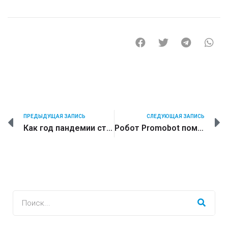
ПРЕДЫДУЩАЯ ЗАПИСЬ
СЛЕДУЮЩАЯ ЗАПИСЬ
Как год пандемии стал годом робототехники. «Промобот»: версия 2020
Робот Promobot помогает вести бизнес в Арабских Эмиратах