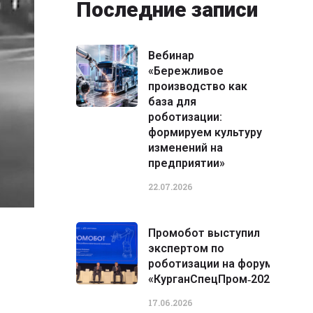
Последние записи
Вебинар
«Бережливое
производство как
база для
роботизации:
формируем культуру
изменений на
предприятии»
22.07.2026
Промобот выступил
экспертом по
роботизации на форуме
«КурганСпецПром‑2026»
17.06.2026