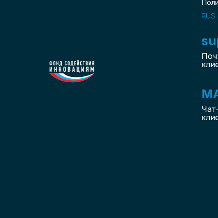
Пол
RUS
su
Поч
кли
M
Чат
кли