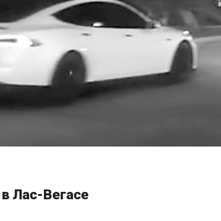
 в Лас-Вегасе