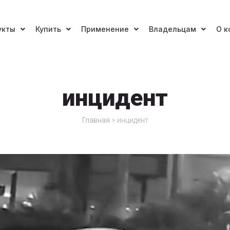
укты
Купить
Применение
Владельцам
О к
инцидент
Главная
>
инцидент