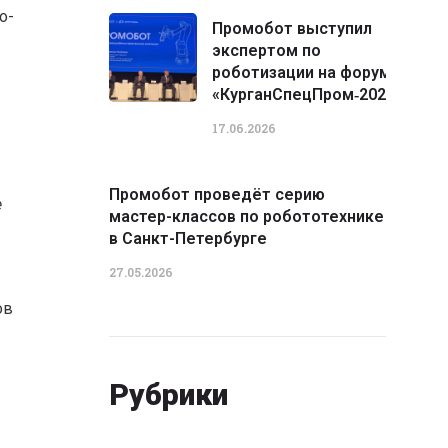
о-
Промобот выступил
экспертом по
роботизации на форуме
«КурганСпецПром‑2026»
17.06.2026
Промобот проведёт серию
е
мастер-классов по робототехнике
в Санкт-Петербурге
27.05.2026
ов
Рубрики