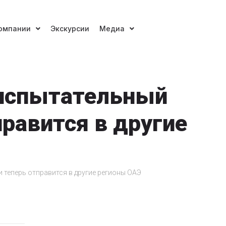
омпании
Экскурсии
Медиа
 испытательный
правится в другие
 теперь отправится в другие регионы ОАЭ