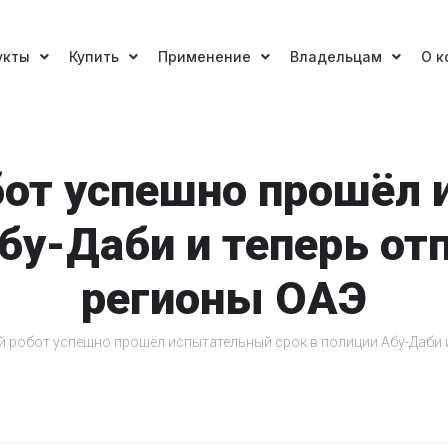
укты
Купить
Применение
Владельцам
О к
бот успешно прошёл
бу-Даби и теперь от
регионы ОАЭ
 робот успешно прошёл испытательный срок в полиции Абу-Даби и