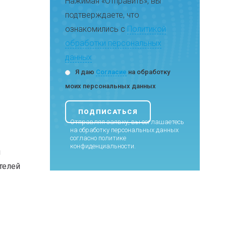
Нажимая «Отправить», вы
подтверждаете, что
ознакомились с
Политикой
обработки персональных
данных
Я даю
Согласие
на обработку
моих персональных данных
Отправляя заявку, вы соглашаетесь
на обработку персональных данных
согласно
политике
конфиденциальности
.
я
телей