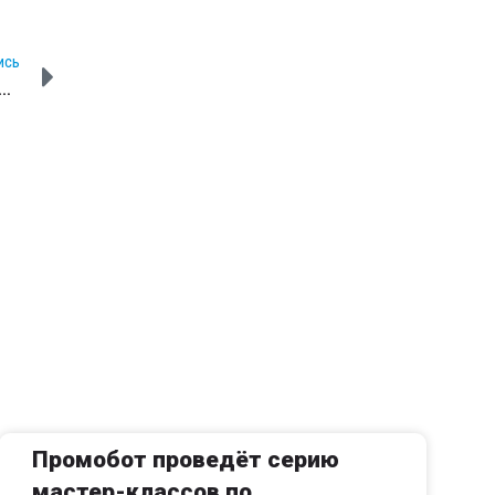
ИСЬ
бот стал гидом в московском музее «Современной истории России»
Промобот проведёт серию
мастер-классов по