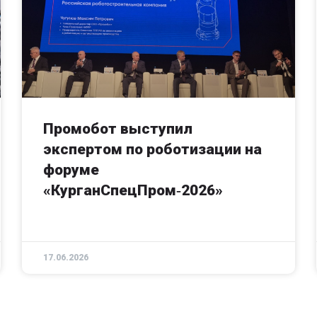
Промобот выступил
экспертом по роботизации на
форуме
«КурганСпецПром‑2026»
17.06.2026