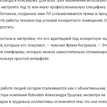
рсовода и консьержа. Для всех трех назначений использует
 настроить под ту или иную профессиональную специфику 
отчиков, созданное ими ПО устанавливается прямо в про
сте работы техники под условия конкретного помещения. 
ростить.
остым в настройке, что его адаптацией под конкретную за
й, которые его покупают, — пояснил Артем Янгуразов. — Эт
ной платформы, которую можно самостоятельно оптимизир
ользуя простой интерфейс.
работе людей сегодня сталкиваются как с объективными, т
ктора компании Robodem Александра Ершова, несмотря на
дов в трудовые коллективы осложнятся тем, что они пока