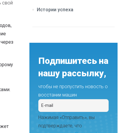
ь свой
Истории успеха
одов,
ние
 через
Подпишитесь на
торому
нашу рассылку,
чтобы не пропустить новость о
ками.
восстании машин
Нажимая «Отправить», вы
подтверждаете, что
ожет