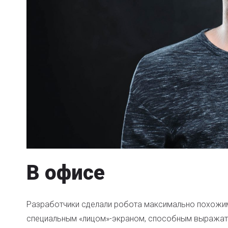
В офисе
Разработчики сделали робота максимально похожим 
специальным «лицом»-экраном, способным выражать 