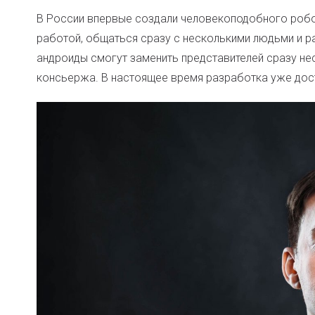
В России впервые создали человекоподобного робо
работой, общаться сразу с несколькими людьми и ра
андроиды смогут заменить представителей сразу не
консьержа. В настоящее время разработка уже дос