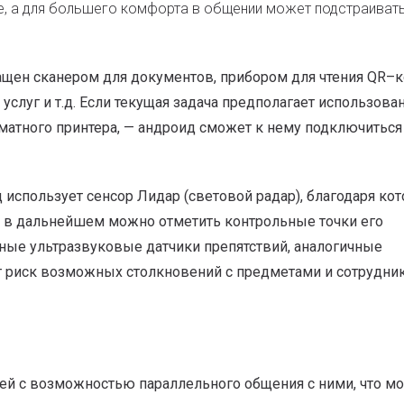
е, а для большего комфорта в общении может подстраиват
нащен сканером для документов, прибором для чтения QR–к
слуг и т.д. Если текущая задача предполагает использова
атного принтера, — андроид сможет к нему подключиться
использует сенсор Лидар (световой радар), благодаря ко
ей в дальнейшем можно отметить контрольные точки его
ные ультразвуковые датчики препятствий, аналогичные
 риск возможных столкновений с предметами и сотрудни
ей с возможностью параллельного общения с ними, что м