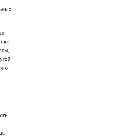
льных
де
тает
лпы,
ругой
что
сти
ца