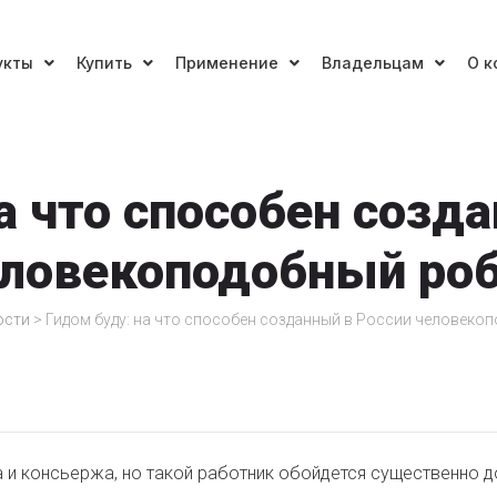
укты
Купить
Применение
Владельцам
О к
а что способен созд
ловекоподобный ро
ости
>
Гидом буду: на что способен созданный в России человеко
 и консьержа, но такой работник обойдется существенно 