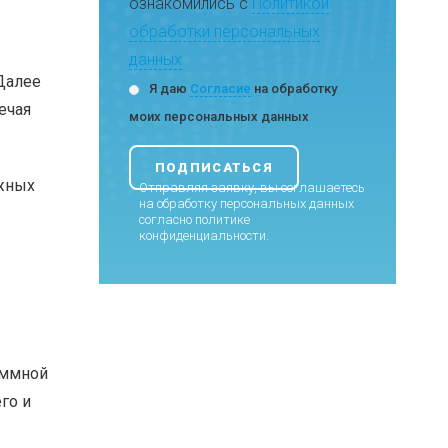
ознакомились с
Политикой
обработки персональных
данных
Далее
Я даю
Согласие
на обработку
ечая
моих персональных данных
ожных
Отправляя заявку, вы соглашаетесь
на обработку персональных данных
согласно
политике
конфиденциальности
.
аммной
го и