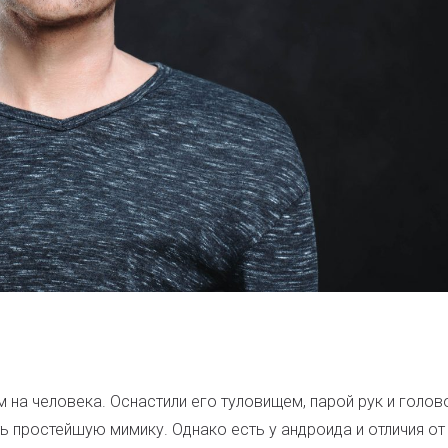
на человека. Оснастили его туловищем, парой рук и голов
простейшую мимику. Однако есть у андроида и отличия от