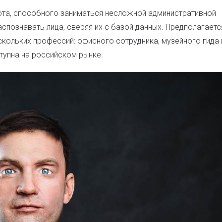
та, способного заниматься несложной административной
спознавать лица, сверяя их с базой данных. Предполагается
скольких профессий: офисного сотрудника, музейного гида 
тупна на российском рынке.