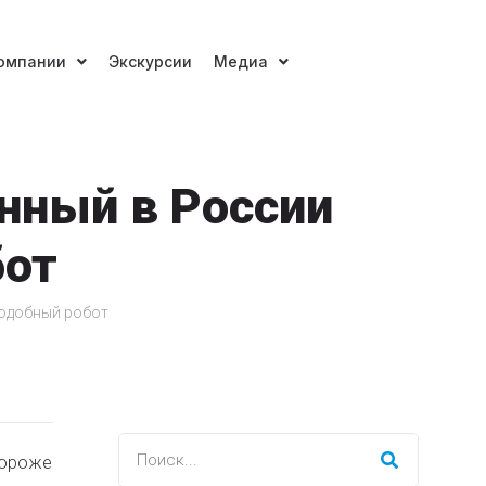
омпании
Экскурсии
Медиа
анный в России
бот
подобный робот
дороже