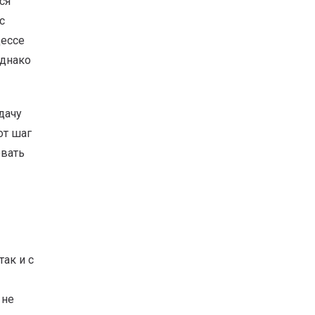
ся
с
цессе
Однако
дачу
от шаг
овать
ак и с
 не