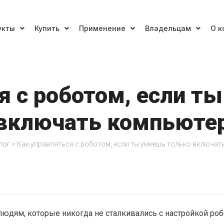
укты
Купить
Применение
Владельцам
О к
я с роботом, если т
включать компьюте
лог
>
Как управляться с роботом, если ты умеешь только включат
людям, которые никогда не сталкивались с настройкой роб