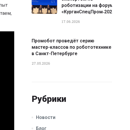
опыт
роботизации на форуме
«КурганСпецПром‑2026»
таем,
17.06.2026
Промобот проведёт серию
мастер-классов по робототехнике
в Санкт-Петербурге
27.05.2026
Рубрики
Новости
Блог