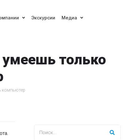
омпании
Экскурсии
Медиа
ы умеешь только
р
ь компьютер
ота.