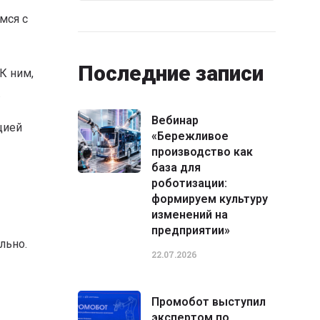
мся с
Последние записи
К ним,
.
Вебинар
цией
«Бережливое
производство как
база для
роботизации:
формируем культуру
изменений на
предприятии»
ельно.
22.07.2026
Промобот выступил
экспертом по