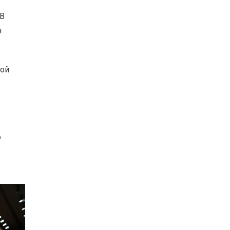
 В
н
кой
о