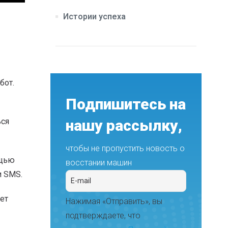
Истории успеха
бот.
Подпишитесь на
ься
нашу рассылку,
чтобы не пропустить новость о
ощью
восстании машин
и SMS.
ет
Нажимая «Отправить», вы
подтверждаете, что