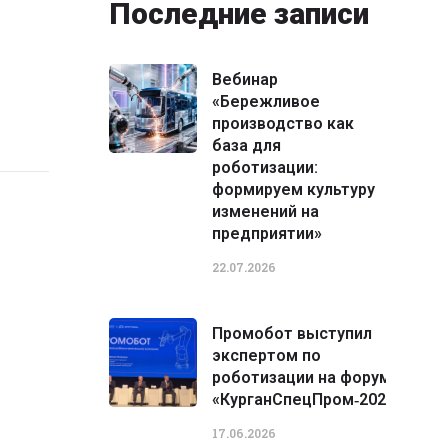
Последние записи
Вебинар
«Бережливое
производство как
база для
роботизации:
формируем культуру
изменений на
предприятии»
22.07.2026
Промобот выступил
экспертом по
роботизации на форуме
«КурганСпецПром‑2026»
17.06.2026