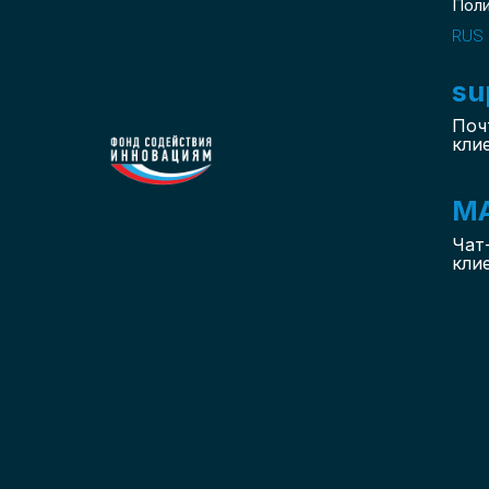
Пол
RUS
su
Поч
кли
M
Чат
кли