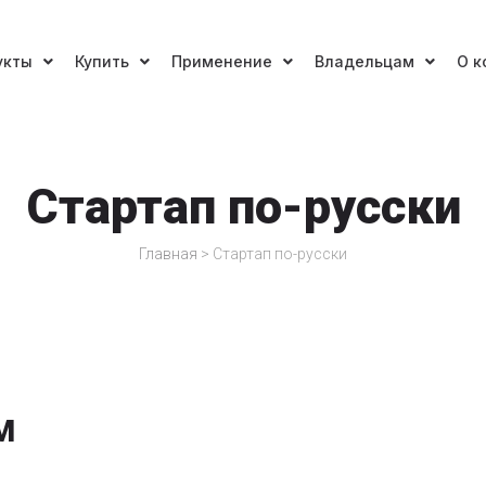
укты
Купить
Применение
Владельцам
О к
Стартап по-русски
Главная
>
Стартап по-русски
M