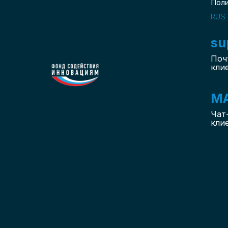
Пол
RUS
su
Поч
кли
M
Чат
кли