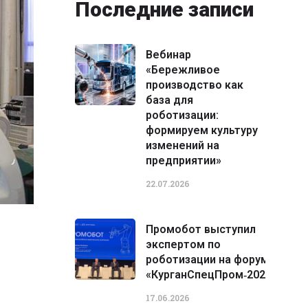
Последние записи
Вебинар
«Бережливое
производство как
база для
роботизации:
формируем культуру
изменений на
предприятии»
22.07.2026
Промобот выступил
экспертом по
роботизации на форуме
«КурганСпецПром‑2026»
17.06.2026