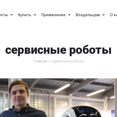
укты
Купить
Применение
Владельцам
О к
сервисные роботы
Главная
>
сервисные роботы