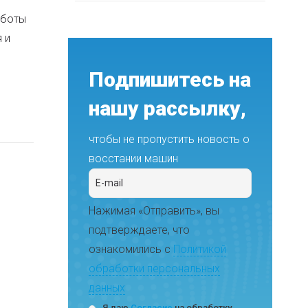
аботы
 и
Подпишитесь на
нашу рассылку,
чтобы не пропустить новость о
восстании машин
Нажимая «Отправить», вы
подтверждаете, что
ознакомились с
Политикой
обработки персональных
данных
Я даю
Согласие
на обработку