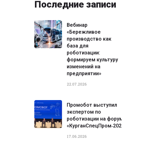
Последние записи
Вебинар
«Бережливое
производство как
база для
роботизации:
формируем культуру
изменений на
предприятии»
22.07.2026
Промобот выступил
экспертом по
роботизации на форуме
«КурганСпецПром‑2026»
17.06.2026