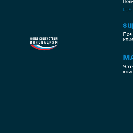
Пол
RUS
su
Поч
кли
M
Чат
кли