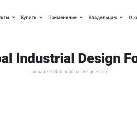
укты
Купить
Применение
Владельцам
О к
al Industrial Design 
Главная
>
Global Industrial Design Forum