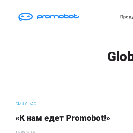
Прод
Glob
СМИ О НАС
«К нам едет Promobot!»
16.05.2014