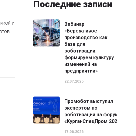
Последние записи
икой и
Вебинар
«Бережливое
ртов
производство как
база для
роботизации:
формируем культуру
изменений на
предприятии»
22.07.2026
Промобот выступил
экспертом по
роботизации на форуме
«КурганСпецПром‑2026»
17.06.2026