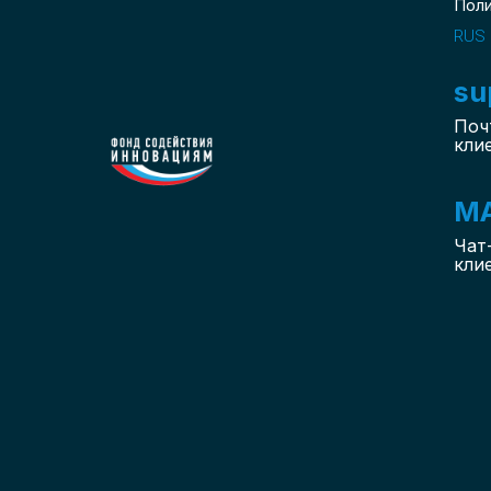
Пол
RUS
su
Поч
кли
M
Чат
кли