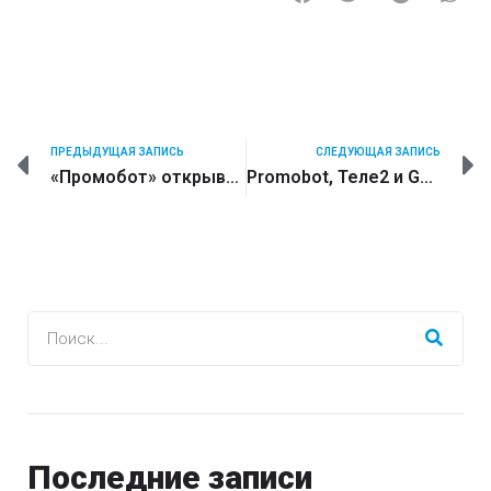
ПРЕДЫДУЩАЯ ЗАПИСЬ
СЛЕДУЮЩАЯ ЗАПИСЬ
«Промобот» открывает офис в Нью-Йорке. Этим занимается сооснователь компании
Promobot, Теле2 и GoldenSIM создали первого робота для продажи SIM-карт
Последние записи