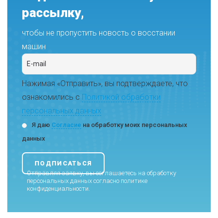
рассылку,
чтобы не пропустить новость о восстании
машин
Нажимая «Отправить», вы подтверждаете, что
ознакомились с
Политикой обработки
персональных данных
Я даю
Согласие
на обработку моих персональных
данных
Отправляя заявку, вы соглашаетесь на обработку
персональных данных согласно
политике
конфиденциальности
.