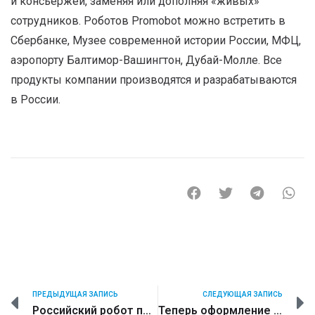
и консьержей, заменяя или дополняя «живых»
сотрудников. Роботов Promobot можно встретить в
Сбербанке, Музее современной истории России, МФЦ,
аэропорту Балтимор-Вашингтон, Дубай-Молле. Все
продукты компании производятся и разрабатываются
в России.
ПРЕДЫДУЩАЯ ЗАПИСЬ
СЛЕДУЮЩАЯ ЗАПИСЬ
Российский робот приступил к работе в нефтяной корпорации Кувейта
Теперь оформление отчетов займёт секунды. В России изобрели устройство, которое моментально сканирует и самостоятельно заполняет все документы бухгалтерии.