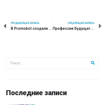
ПРЕДЫДУЩАЯ ЗАПИСЬ
СЛЕДУЮЩАЯ ЗАПИСЬ
В Promobot создали первую в мире диалоговую систему для робота. Она может работать офлайн
Профессия будущего. Почему робототехнику начинают изучать даже в гуманитарных вузах
Последние записи