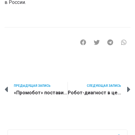
в России.
ПРЕДЫДУЩАЯ ЗАПИСЬ
СЛЕДУЮЩАЯ ЗАПИСЬ
«Промобот» поставит в столицу Казахстана сотни пропускных терминалов, измеряющих температуру
Робот-диагност в центре международного медицинского кластера. Кейс Hadassah Medical Moscow в «Сколково»