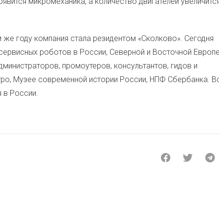
явится микромеханика, а количество двигателей увеличится
м же году компания стала резидентом «Сколково». Сегодня
сервисных роботов в России, Северной и Восточной Европе
дминистраторов, промоутеров, консультантов, гидов и
ро, Музее современной истории России, НПФ Сбербанка. В
 в России.