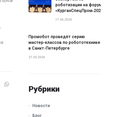
 почти
роботизации на форуме
«КурганСпецПром‑2026»
17.06.2026
.
Промобот проведёт серию
се
мастер-классов по робототехнике
в Санкт-Петербурге
27.05.2026
Рубрики
Новости
Блог