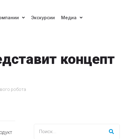
омпании
Экскурсии
Медиа
едставит концепт
ового робота
одукт