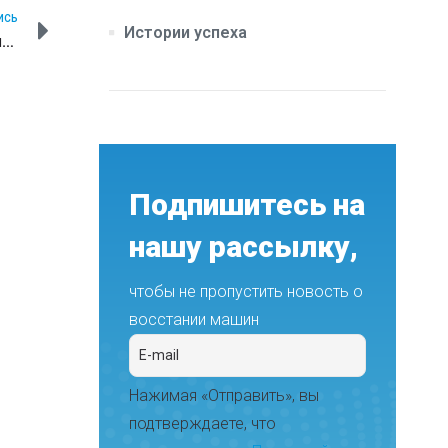
ИСЬ
Истории успеха
Робот Промобот узнал премьер-министра РФ Дмитрия Медведева спустя три года
Подпишитесь на
нашу рассылку,
чтобы не пропустить новость о
восстании машин
Нажимая «Отправить», вы
подтверждаете, что