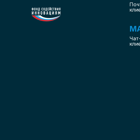
Поч
кли
M
Чат
кли