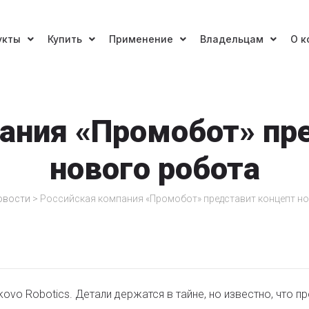
укты
Купить
Применение
Владельцам
О к
ания «Промобот» пр
нового робота
овости
>
Российская компания «Промобот» представит концепт н
ovo Robotics. Детали держатся в тайне, но известно, что пр