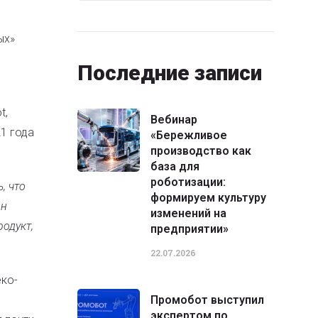
ых»
Последние записи
t,
Вебинар
21 года
«Бережливое
производство как
база для
роботизации:
, что
формируем культуру
Он
изменений на
одукт,
предприятии»
22.07.2026
еко-
Промобот выступил
экспертом по