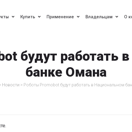
укты
Купить
Применение
Владельцам
О к
ot будут работать 
банке Омана
>
Новости
>
Роботы Promobot будут работать в Национальном ба
те.