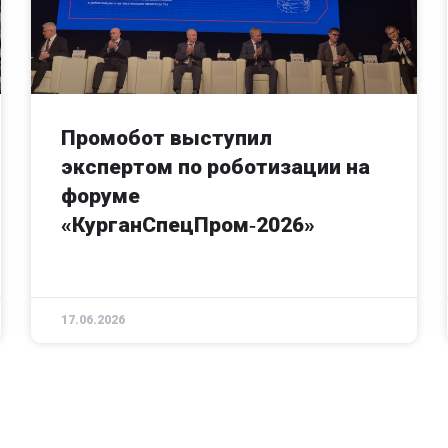
Промобот выступил
экспертом по роботизации на
форуме
«КурганСпецПром‑2026»
17.06.2026