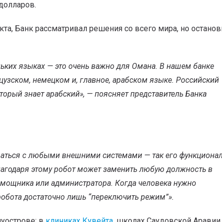
 долларов.
та, Банк рассматривал решения со всего мира, но останов
ьких языках — это очень важно для Омана. В нашем банке
цузском, немецком и, главное, арабском языке. Российский
оторый знает арабский
», — поясняет представитель Банка
аться с любыми внешними системами — так его функциона
лагодаря этому робот может заменить любую должность в
помощника или администратора. Когда человека нужно
 робота достаточно лишь “переключить режим”
».
луострове: в
клиниках Кувейта
, школах Саудовской Аравии,