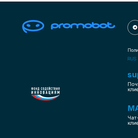
Пол
RUS
su
Поч
кли
M
Чат
кли