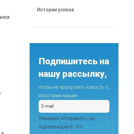
Истории успеха
ился
Подпишитесь на
нашу рассылку,
чтобы не пропустить новость о
л
восстании машин
Нажимая «Отправить», вы
подтверждаете, что
 а