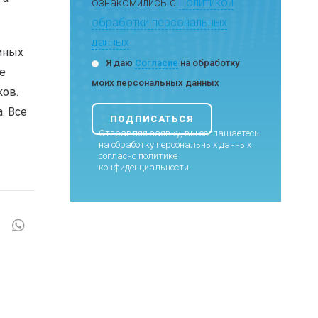
ознакомились с
Политикой
обработки персональных
данных
мных
Я даю
Согласие
на обработку
е
моих персональных данных
ков.
. Все
Отправляя заявку, вы соглашаетесь
на обработку персональных данных
согласно
политике
конфиденциальности
.