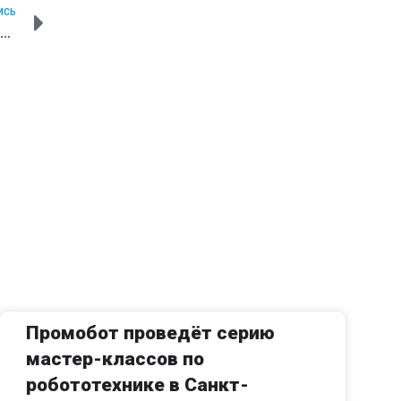
ИСЬ
Как сотрудник Promobot создал нейросеть, которая может обнаружить рак
Промобот проведёт серию
мастер-классов по
робототехнике в Санкт-