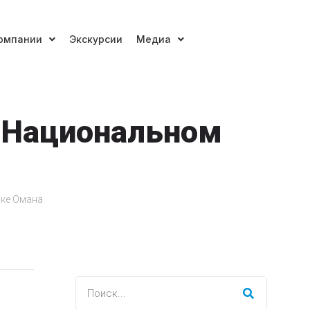
омпании
Экскурсии
Медиа
в Национальном
нке Омана