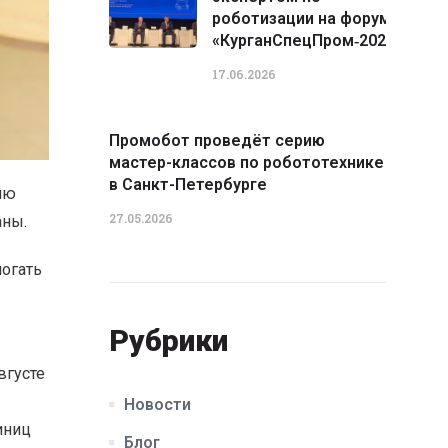
роботизации на форуме
«КурганСпецПром‑2026»
17.06.2026
Промобот проведёт серию
мастер-классов по робототехнике
в Санкт-Петербурге
ию
27.05.2026
аны.
могать
Рубрики
вгусте
Новости
иниц
Блог