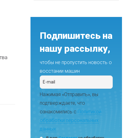
Подпишитесь на
нашу рассылку,
тва
чтобы не пропустить новость о
восстании машин
Нажимая «Отправить», вы
подтверждаете, что
ознакомились с
Политикой
обработки персональных
данных
Я даю
Согласие
на обработку