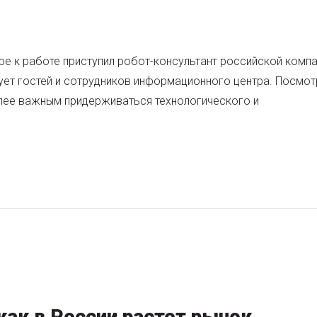
 к работе приступил робот-консультант российской компа
ует гостей и сотрудников информационного центра. Посмот
лее важным придерживаться технологического и
как в России растет рынок