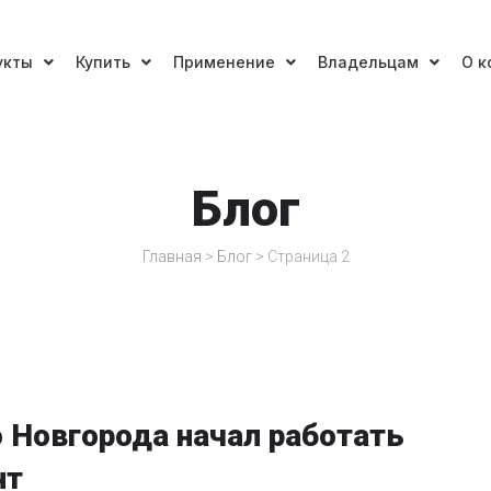
укты
Купить
Применение
Владельцам
О к
Блог
Главная
>
Блог
>
Страница 2
 Новгорода начал работать
нт