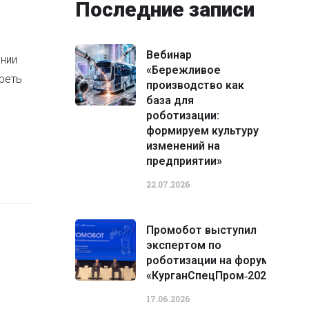
Последние записи
Вебинар
нии
«Бережливое
реть
производство как
база для
роботизации:
формируем культуру
изменений на
предприятии»
22.07.2026
Промобот выступил
экспертом по
роботизации на форуме
«КурганСпецПром‑2026»
17.06.2026