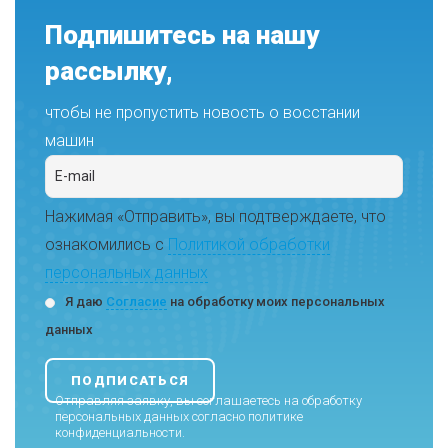
Подпишитесь на нашу
рассылку,
чтобы не пропустить новость о восстании
машин
Нажимая «Отправить», вы подтверждаете, что
ознакомились с
Политикой обработки
персональных данных
Я даю
Согласие
на обработку моих персональных
данных
Отправляя заявку, вы соглашаетесь на обработку
персональных данных согласно
политике
конфиденциальности
.