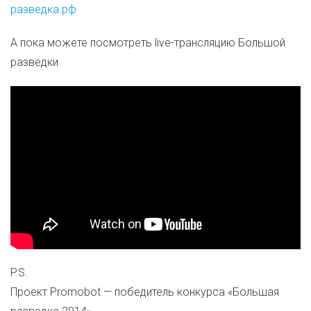
разведка.рф
А пока можете посмотреть live-трансляцию Большой
разведки
P.S.
Проект Promobot — победитель конкурса «Большая