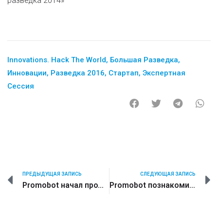
разведка 2014»
Innovations. Hack The World
,
Большая Разведка
,
Инновации
,
Разведка 2016
,
Стартап
,
Экспертная
Сессия
ПРЕДЫДУЩАЯ ЗАПИСЬ
СЛЕДУЮЩАЯ ЗАПИСЬ
Promobot начал продвижение на Северный Кавказ
Promobot познакомился с Майком Бутчером